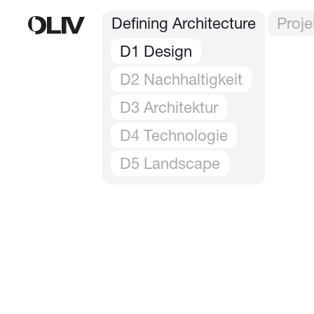
Defining Architecture
Proje
D1 Design
D2 Nachhaltigkeit
D3 Architektur
D4 Technologie
D5 Landscape