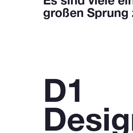
Es sind viele e
großen Sprung
D1
Desig