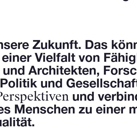
nsere Zukunft. Das kön
iner Vielfalt von Fähig
 und Architekten, Fors
olitik und Gesellschaft
 Perspektiven
und verbin
es Menschen zu einer 
lität.