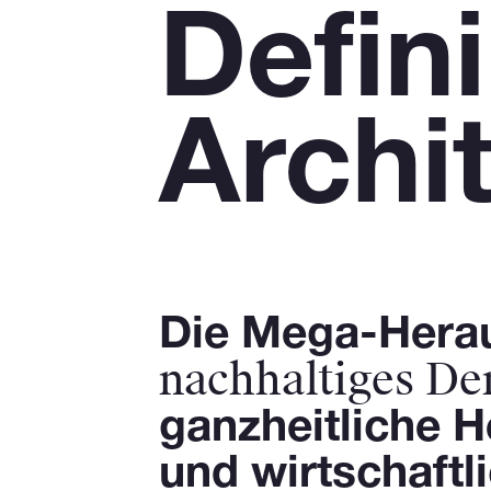
Defin
Archi
Die Mega-Herau
nachhaltiges D
ganzheitliche H
und wirtschaftl