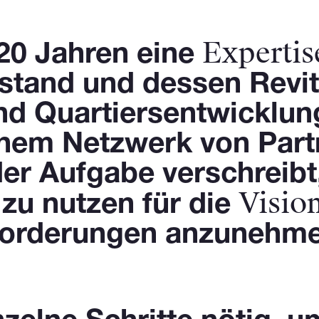
Expertis
n 20 Jahren eine
tand und dessen Revita
nd Quartiersentwicklun
einem Netzwerk von Par
der Aufgabe verschreibt,
Visio
zu nutzen für die
forderungen anzunehme