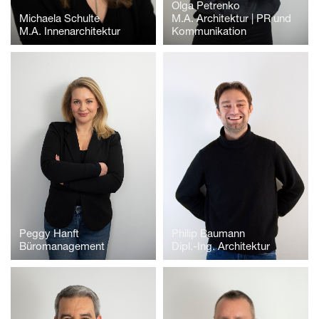
Olga Petrenko
Michaela Schulte
M.A. Architektur | PR und
M.A. Innenarchitektur
Kommunikation
Peggy Hanft
Philip Baumann
Büromanagement
Dipl.-Ing. Architektur