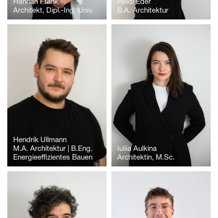
Hannah Frank
Heidi Eder
Architekt, Dipl.-Ing. Univ.
B.A. Architektur
Hendrik Ullmann
M.A. Architektur | B.Eng.
Iuliia Aulkina
Energieeffizientes Bauen
Architektin, M.Sc.