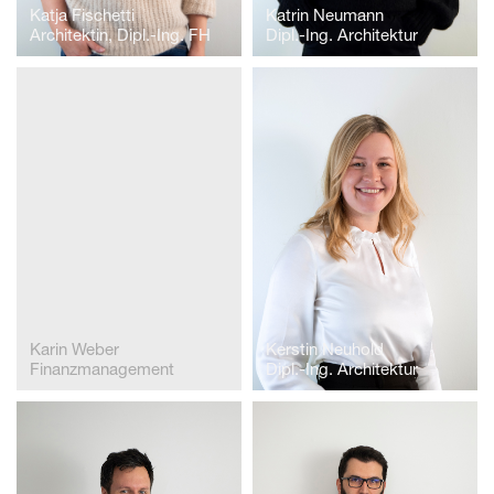
Katja Fischetti
Katrin Neumann
Architektin, Dipl.-Ing. FH
Dipl.-Ing. Architektur
Karin Weber
Kerstin Neuhold
Finanzmanagement
Dipl.-Ing. Architektur