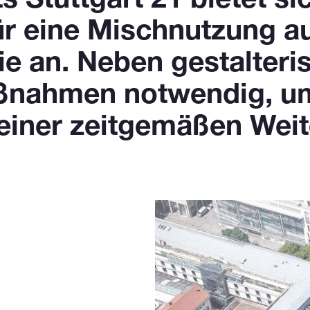
s Stuttgart 21 bietet si
ür eine Mischnutzung au
e an. Neben gestalteris
aßnahmen notwendig, u
einer zeitgemäßen Wei