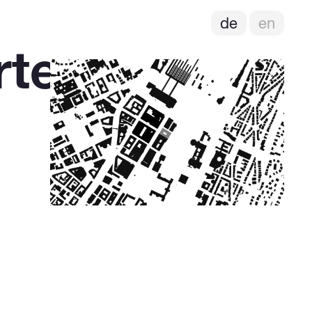
de
en
rten