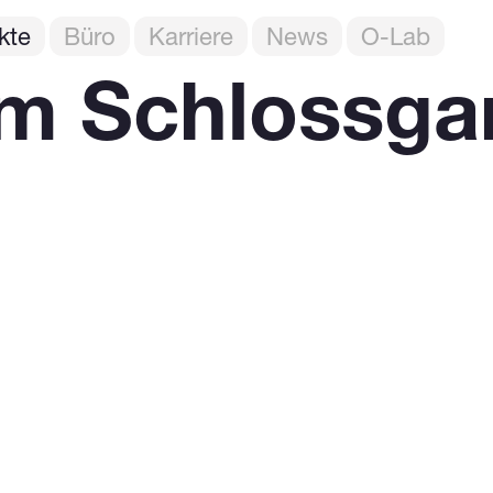
kte
Büro
Karriere
News
O-Lab
m Schlossga